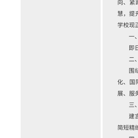
向、紧
慧，提
学校现
一
即日
二
围
化、国
展、服
三
建
简短精