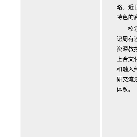
略。近
特色的
校
记周有
资深教
上合文
和融入
研交流
体系。