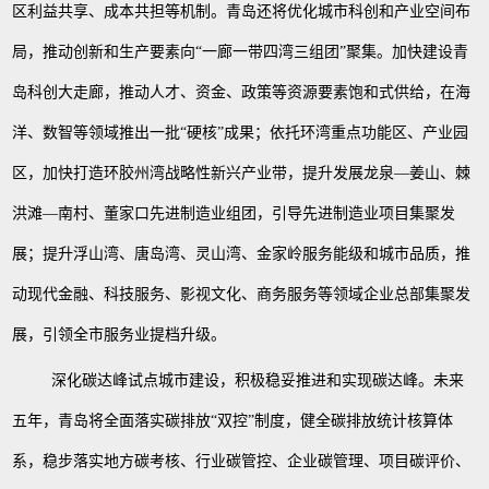
区利益共享、成本共担等机制。青岛还将优化城市科创和产业空间布
局，推动创新和生产要素向“一廊一带四湾三组团”聚集。加快建设青
岛科创大走廊，推动人才、资金、政策等资源要素饱和式供给，在海
洋、数智等领域推出一批“硬核”成果；依托环湾重点功能区、产业园
区，加快打造环胶州湾战略性新兴产业带，提升发展龙泉—姜山、棘
洪滩—南村、董家口先进制造业组团，引导先进制造业项目集聚发
展；提升浮山湾、唐岛湾、灵山湾、金家岭服务能级和城市品质，推
动现代金融、科技服务、影视文化、商务服务等领域企业总部集聚发
展，引领全市服务业提档升级。
深化碳达峰试点城市建设，积极稳妥推进和实现碳达峰。未来
五年，青岛将全面落实碳排放
“双控”制度，健全碳排放统计核算体
系，稳步落实地方碳考核、行业碳管控、企业碳管理、项目碳评价、