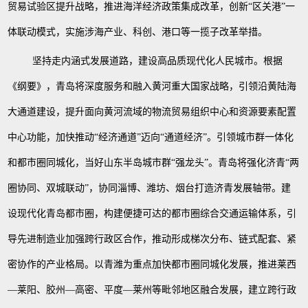
贸易试验区提升战略，推进海洋经济政策集成改革，创新“区关港”一
体联动模式，实施涉海产业、科创、港口等一揽子改革举措。
坚持走内涵式发展道路，建设高品质现代化人民城市。根据
《纲要》，青岛将深度服务和融入黄河重大国家战略，引领沿黄陆海
大通道建设，提升面向黄河流域的物流贸易组织中心和资源要素配置
中心功能，加快推动
“经济通道”迈向“通道经济”。引领城市群一体化
和都市圈同城化，当好山东半岛城市群“强龙头”。青岛将强化济青“两
圈协同、双城联动”，协同淄博、潍坊、烟台打造济青发展轴带。建
设现代化青岛都市圈，构建便捷可达的都市圈综合交通运输体系，引
导先进制造业加强跨行政区合作，推动形成梯次分布、链式配套、紧
密协作的产业格局。以青潍为重点加快都市圈同城化发展，推进莱西
—莱阳、胶州—高密、平度—莱州等毗邻地区融合发展，建立跨行政